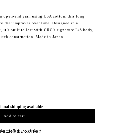
om open-end yarn using USA cotton, this long
ure that improves over time. Designed in a
t, it’s built to last with CRC's signature L/S body,
stitch construction. Made in Japan.
ional shipping available
Add to cart
内にお住まいの方向け