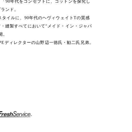
UBは、「90年代をコンセプトに、コットンを探究し
ブランド。
スタイルに、90年代のヘヴィウェイトTの質感
・縫製すべてにおいて“メイド・イン・ジャパ
開。
G APEディレクターの山野辺一徳氏・勧二氏兄弟。