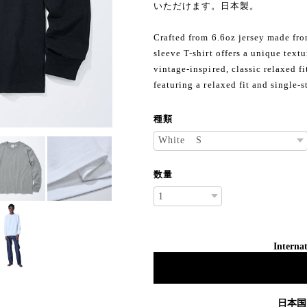
いただけます。日本製。
Crafted from 6.6oz jersey made fr
sleeve T-shirt offers a unique text
vintage-inspired, classic relaxed fi
featuring a relaxed fit and single-
種類
数量
Internat
日本国