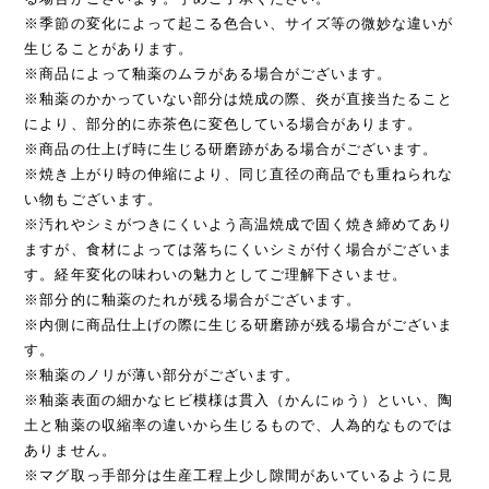
※季節の変化によって起こる色合い、サイズ等の微妙な違いが
生じることがあります。
※商品によって釉薬のムラがある場合がございます。
※釉薬のかかっていない部分は焼成の際、炎が直接当たること
により、部分的に赤茶色に変色している場合があります。
※商品の仕上げ時に生じる研磨跡がある場合がございます。
※焼き上がり時の伸縮により、同じ直径の商品でも重ねられな
い物もございます。
※汚れやシミがつきにくいよう高温焼成で固く焼き締めてあり
ますが、食材によっては落ちにくいシミが付く場合がございま
す。経年変化の味わいの魅力としてご理解下さいませ。
※部分的に釉薬のたれが残る場合がございます。
※内側に商品仕上げの際に生じる研磨跡が残る場合がございま
す。
※釉薬のノリが薄い部分がございます。
※釉薬表面の細かなヒビ模様は貫入（かんにゅう）といい、陶
土と釉薬の収縮率の違いから生じるもので、人為的なものでは
ありません。
※マグ取っ手部分は生産工程上少し隙間があいているように見