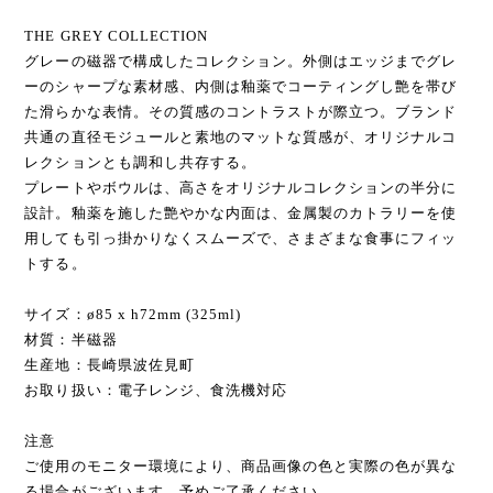
THE GREY COLLECTION
グレーの磁器で構成したコレクション。外側はエッジまでグレ
ーのシャープな素材感、内側は釉薬でコーティングし艶を帯び
た滑らかな表情。その質感のコントラストが際立つ。ブランド
共通の直径モジュールと素地のマットな質感が、オリジナルコ
レクションとも調和し共存する。
プレートやボウルは、高さをオリジナルコレクションの半分に
設計。釉薬を施した艶やかな内面は、金属製のカトラリーを使
用しても引っ掛かりなくスムーズで、さまざまな食事にフィッ
トする。
サイズ：ø85 x h72mm (325ml)
材質：半磁器
生産地：長崎県波佐見町
お取り扱い：電子レンジ、食洗機対応
注意
ご使用のモニター環境により、商品画像の色と実際の色が異な
る場合がございます。予めご了承ください。