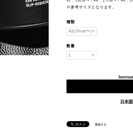
42：26cm〜 / 44：27cm〜 / 46：
※参考サイズとなります。
種類
数量
Internat
日本国
通報する