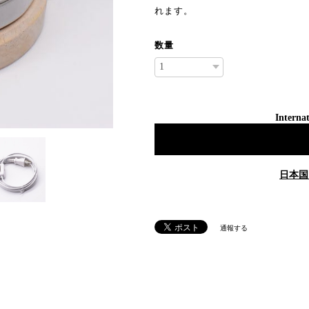
れます。
数量
Internat
日本国
通報する