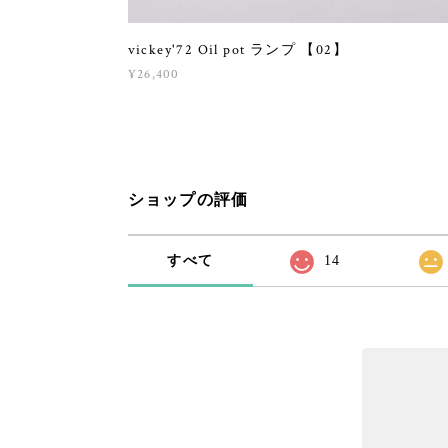
vickey'72 Oil pot ランプ 【02】
¥26,400
ショップの評価
すべて
14