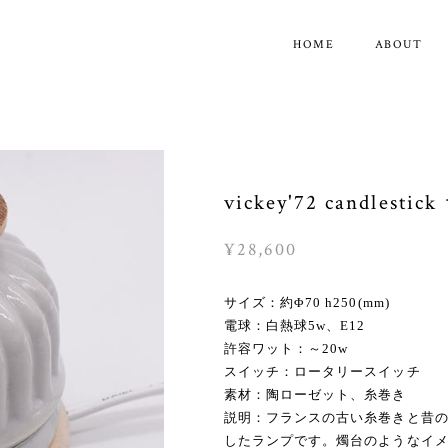
HOME
ABOUT
vickey'72 candlest
¥28,600
サイズ：約Φ70 h250(mm)
電球：白熱球5w、E12
許容ワット：～20w
スイッチ：ロータリースイッチ
素材：陶ローゼット、糸巻き
説明：フランスの古い糸巻きと昔
したランプです。燭台のようなイ