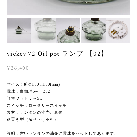
vickey'72 Oil pot ランプ 【02】
¥26,400
サイズ：約Φ110 h110(mm)
電球：白熱球5w、E12
許容ワット：～5w
スイッチ：ロータリースイッチ
素材：ランタンの油壷、真鍮
※置き型（吊り下げ不可）
説明：古いランタンの油壷に電球をセットしてあります。