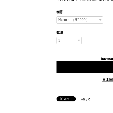
種類
数量
Internat
日本国
通報する