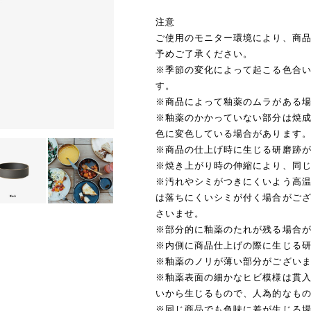
注意
ご使用のモニター環境により、商
予めご了承ください。
※季節の変化によって起こる色合
す。
※商品によって釉薬のムラがある
※釉薬のかかっていない部分は焼
色に変色している場合があります
※商品の仕上げ時に生じる研磨跡
※焼き上がり時の伸縮により、同
※汚れやシミがつきにくいよう高
は落ちにくいシミが付く場合がご
さいませ。
※部分的に釉薬のたれが残る場合
※内側に商品仕上げの際に生じる
※釉薬のノリが薄い部分がござい
※釉薬表面の細かなヒビ模様は貫
いから生じるもので、人為的なも
※同じ商品でも色味に差が生じる