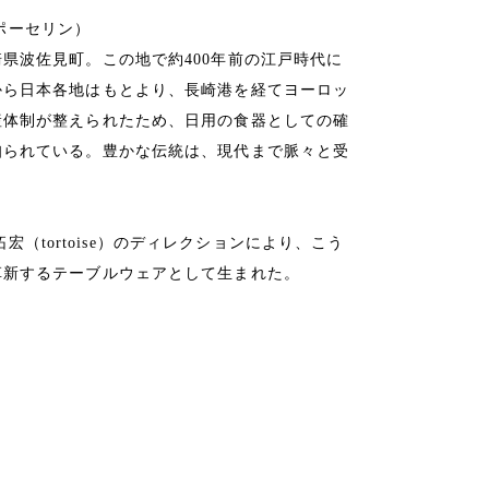
サミポーセリン）
県波佐見町。この地で約400年前の江戸時代に
から日本各地はもとより、長崎港を経てヨーロッ
産体制が整えられたため、日用の食器としての確
知られている。豊かな伝統は、現代まで脈々と受
本拓宏（tortoise）のディレクションにより、こう
革新するテーブルウェアとして生まれた。