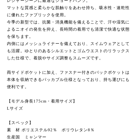
レジャーシーンに最適なショートパンツ。
マットな質感と柔らかな肌触りをあわせ持ち、吸水性・速乾性
に優れたファブリックを使用。
今季の新型では、抗菌・消臭機能を備えることで、汗や湿気に
よるニオイの発生を抑え、長時間の着用でも清潔で快適な状態
を保ちます。
内側にはメッシュライナーを備えており、スイムウェアとして
も活躍。ゆとりのあるシルエットとゴムウエストのリラックス
した仕様で、着脱やサイズ調整もスムーズです。
両サイドポケットに加え、ファスナー付きのバックポケットは
本体を収納できるパッカブル仕様となっており、持ち運びにも
便利です。
【モデル身長175cm・着用サイズ】
Lサイズ
【スペック】
素 材 ポリエステル92％ ポリウレタン8％
生産国 ミャンマー