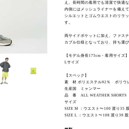
え、長時間の着用でも清潔で快適
内側にはメッシュライナーを備え
シルエットとゴムウエストのリラ
す。
両サイドポケットに加え、ファス
カブル仕様となっており、持ち運
【モデル身長175cm・着用サイズ
Lサイズ
【スペック】
素 材 ポリエステル92％ ポリウ
生産国 ミャンマー
品 番 ALL WEATHER SHORTS（
サイズ
SIZE M ：ウエスト〜100 渡り35 股
SIZE L ：ウエスト〜108 渡り39 股