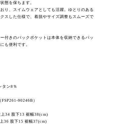
な状態を保ちます。
ており、スイムウェアとしても活躍。ゆとりのある
ックスした仕様で、着脱やサイズ調整もスムーズで
ナー付きのバックポケットは本体を収納できるパッ
びにも便利です。
】
レタン8％
FSP261-90246B）
上34 股下13 裾幅38(cm)
上36 股下15 裾幅37(cm)