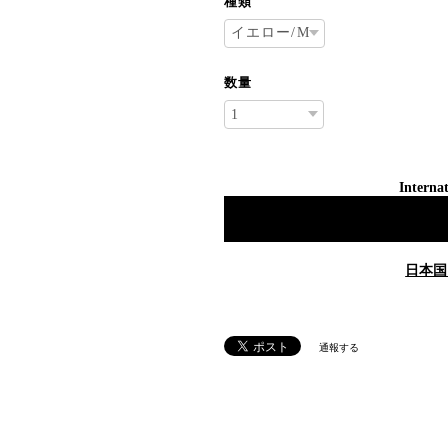
種類
数量
Internat
日本国
通報する