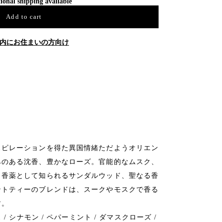
ional shipping available
Add to cart
内にお住まいの方向け
スピレーションを得た異国情緒ただようオリエン
みのある沈香、豊かなローズ。官能的なムスク、
ら香薬として知られるサンダルウッド、聖なる香
ントティーのブレンドは、スークやモスクで香る
す。
/ シナモン / ペパーミント / ダマスクローズ /