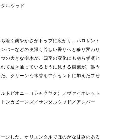
サンダルウッド
落ち着く爽やかさがトップに広がり、パロサント
アンバーなどの奥深く芳しい香りへと移り変わり
１つの大きな樹木が、四季の変化にも劣らず凛と
されて透き通っているように見える樹葉が、謳う
した、クリーンな木香をアクセントに加えたフゼ
イルドピオニー（シャクヤク）／ヴァイオレット
／トンカビーンズ／サンダルウッド／アンバー
メージした、オリエンタルでほのかな甘みのある