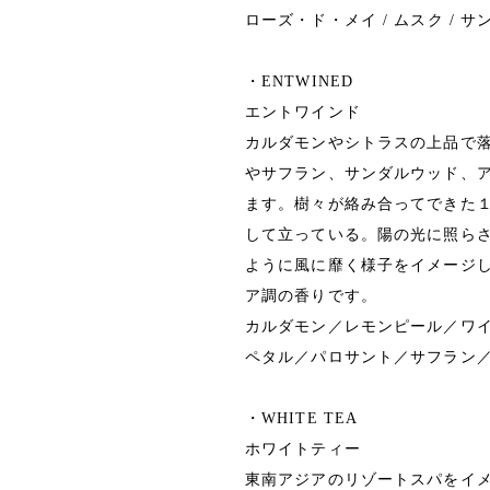
ローズ・ド・メイ / ムスク / 
・ENTWINED
エントワインド
カルダモンやシトラスの上品で
やサフラン、サンダルウッド、
ます。樹々が絡み合ってできた
して立っている。陽の光に照ら
ように風に靡く様子をイメージ
ア調の香りです。
カルダモン／レモンピール／ワ
ペタル／パロサント／サフラン
・WHITE TEA
ホワイトティー
東南アジアのリゾートスパをイ