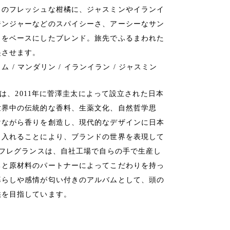
トのフレッシュな柑橘に、ジャスミンやイランイ
ジンジャーなどのスパイシーさ、アーシーなサン
リをベースにしたブレンド。旅先でふるまわれた
起させます。
ム / マンダリン / イランイラン / ジャスミン
ス)は、2011年に菅澤圭太によって設立された日本
世界中の伝統的な香料、生薬文化、自然哲学思
けながら香りを創造し、現代的なデザインに日本
り入れることにより、ブランドの世界を表現して
ムフレグランスは、自社工場で自らの手で生産し
ちと原材料のパートナーによってこだわりを持っ
暮らしや感情が匂い付きのアルバムとして、頭の
供を目指しています。