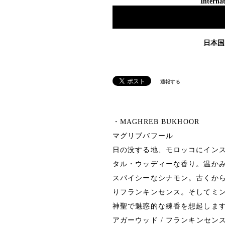
Internat
日本国
通報する
・MAGHREB BUKHOOR
マグリブバフール
日の没する地、モロッコにイン
タル・ウッディーな香り。温か
スパイシーなシナモン。古くか
りフランキンセンス。そしてミ
神聖で魅惑的な練香を想起しま
アガーウッド / フランキンセンス 