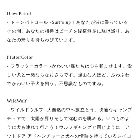
DawnPatrol
- ドーンパトロール -Surf's up !!あなたが波に乗っている
その間、あなたの相棒はビーチを縦横無尽に駆け巡り、あ
なたの帰りを待ちわびています。
FlutterColor
- フラッターカラー -かわいい蝶たちは心を和ませます。愛
しい犬と一緒ならなおさらです。強面な人ほど、ふわふわ
でかわいい子犬を飼う。不思議なものですね。
WildWolf
- ワイルドウルフ -大自然の中へ旅立とう。快適なキャンプ
チェアで、太陽が昇りそして沈むのを眺める。いつものよ
うに犬も連れて行こう！ウルフギャングと同じように、ア
ウトドア アドベンチャーと犬への情熱を持っているレイコ