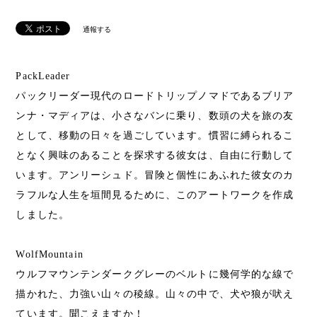
通報する
PackLeader
パックリーダー現代のロードトリップノマドであるブリア
ンナ・マディアは、小さなバンに乗り、数頭の犬を旅の友
として、移動の日々を過ごしています。慣習に縛られるこ
となく興味のあることを探求する彼女は、自由に行動して
います。アンリーシュド。冒険と個性にあふれた彼女のカ
ラフルな人生を垣間見るために、このアートワークを作成
しました。
WolfMountain
ウルフマウンテンダークグレーのベルトに幾何学的な線で
描かれた、力強い山々の稜線。山々の中で、犬や狼が吠え
ています。聞こえますか！