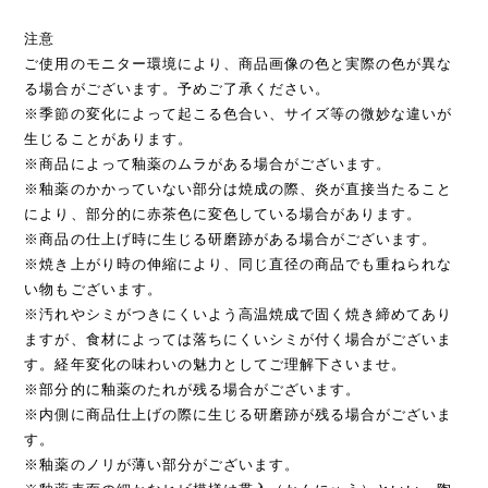
注意
ご使用のモニター環境により、商品画像の色と実際の色が異な
る場合がございます。予めご了承ください。
※季節の変化によって起こる色合い、サイズ等の微妙な違いが
生じることがあります。
※商品によって釉薬のムラがある場合がございます。
※釉薬のかかっていない部分は焼成の際、炎が直接当たること
により、部分的に赤茶色に変色している場合があります。
※商品の仕上げ時に生じる研磨跡がある場合がございます。
※焼き上がり時の伸縮により、同じ直径の商品でも重ねられな
い物もございます。
※汚れやシミがつきにくいよう高温焼成で固く焼き締めてあり
ますが、食材によっては落ちにくいシミが付く場合がございま
す。経年変化の味わいの魅力としてご理解下さいませ。
※部分的に釉薬のたれが残る場合がございます。
※内側に商品仕上げの際に生じる研磨跡が残る場合がございま
す。
※釉薬のノリが薄い部分がございます。