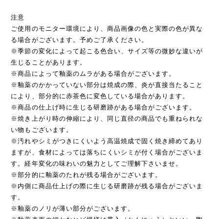
注意
ご使用のモニター環境により、商品画像の色と実際の色が異な
る場合がございます。予めご了承ください。
※季節の変化によって起こる色合い、サイズ等の微妙な違いが
生じることがあります。
※商品によって釉薬のムラがある場合がございます。
※釉薬のかかっていない部分は焼成の際、炎が直接当たること
により、部分的に赤茶色に変色している場合があります。
※商品の仕上げ時に生じる研磨跡がある場合がございます。
※焼き上がり時の伸縮により、同じ直径の商品でも重ねられな
い物もございます。
※汚れやシミがつきにくいよう高温焼成で固く焼き締めてあり
ますが、食材によっては落ちにくいシミが付く場合がございま
す。経年変化の味わいの魅力としてご理解下さいませ。
※部分的に釉薬のたれが残る場合がございます。
※内側に商品仕上げの際に生じる研磨跡が残る場合がございま
す。
※釉薬のノリが薄い部分がございます。