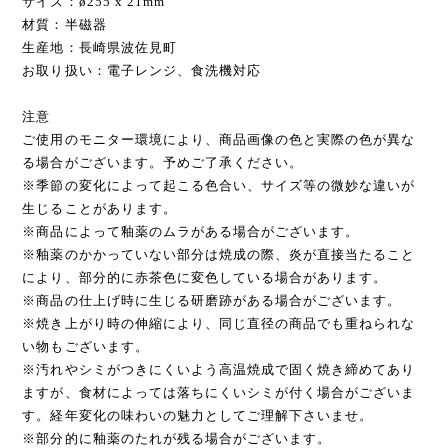
サイズ：ø255 x 21mm
材質：半磁器
生産地：長崎県波佐見町
お取り扱い：電子レンジ、食洗機対応
注意
ご使用のモニター環境により、商品画像の色と実際の色が異な
る場合がございます。予めご了承ください。
※季節の変化によって起こる色合い、サイズ等の微妙な違いが
生じることがあります。
※商品によって釉薬のムラがある場合がございます。
※釉薬のかかっていない部分は焼成の際、炎が直接当たること
により、部分的に赤茶色に変色している場合があります。
※商品の仕上げ時に生じる研磨跡がある場合がございます。
※焼き上がり時の伸縮により、同じ直径の商品でも重ねられな
い物もございます。
※汚れやシミがつきにくいよう高温焼成で固く焼き締めてあり
ますが、食材によっては落ちにくいシミが付く場合がございま
す。経年変化の味わいの魅力としてご理解下さいませ。
※部分的に釉薬のたれが残る場合がございます。