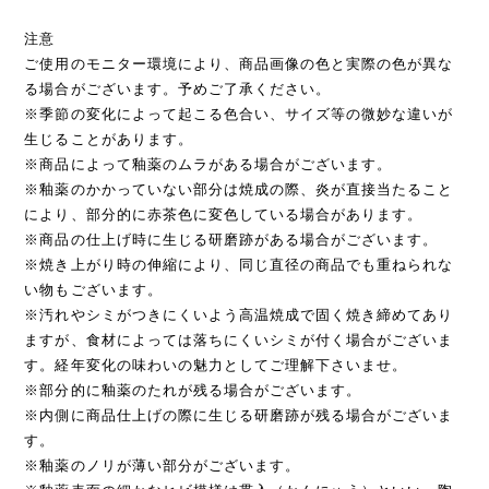
注意
ご使用のモニター環境により、商品画像の色と実際の色が異な
る場合がございます。予めご了承ください。
※季節の変化によって起こる色合い、サイズ等の微妙な違いが
生じることがあります。
※商品によって釉薬のムラがある場合がございます。
※釉薬のかかっていない部分は焼成の際、炎が直接当たること
により、部分的に赤茶色に変色している場合があります。
※商品の仕上げ時に生じる研磨跡がある場合がございます。
※焼き上がり時の伸縮により、同じ直径の商品でも重ねられな
い物もございます。
※汚れやシミがつきにくいよう高温焼成で固く焼き締めてあり
ますが、食材によっては落ちにくいシミが付く場合がございま
す。経年変化の味わいの魅力としてご理解下さいませ。
※部分的に釉薬のたれが残る場合がございます。
※内側に商品仕上げの際に生じる研磨跡が残る場合がございま
す。
※釉薬のノリが薄い部分がございます。