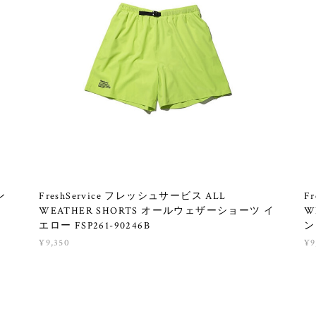
ン
FreshService フレッシュサービス ALL
F
B
WEATHER SHORTS オールウェザーショーツ イ
W
エロー FSP261-90246B
ン
¥9,350
¥9